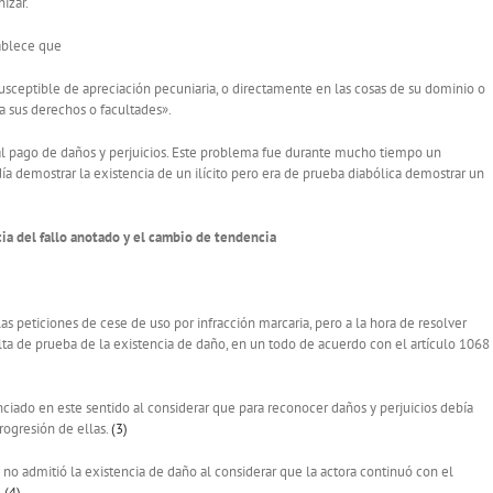
izar.
tablece que
usceptible de apreciación pecuniaria, o directamente en las cosas de su dominio o
a sus derechos o facultades».
 al pago de daños y perjuicios. Este problema fue durante mucho tiempo un
ía demostrar la existencia de un ilícito pero era de prueba diabólica demostrar un
ncia del fallo anotado y el cambio de tendencia
s peticiones de cese de uso por infracción marcaria, pero a la hora de resolver
lta de prueba de la existencia de daño, en un todo de acuerdo con el artículo 1068
ciado en este sentido al considerar que para reconocer daños y perjuicios debía
rogresión de ellas.
(3)
no admitió la existencia de daño al considerar que la actora continuó con el
.
(4)