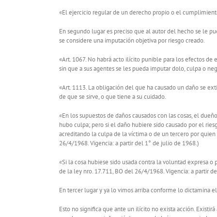
«El ejercicio regular de un derecho propio o el cumplimient
En segundo lugar es preciso que al autor del hecho se le p
se considere una imputación objetiva por riesgo creado.
«Art. 1067. No habrá acto ilícito punible para los efectos de
sin que a sus agentes se les pueda imputar dolo, culpa o neg
«Art. 1113. La obligación del que ha causado un daño se ext
de que se sirve, o que tiene a su cuidado.
«En los supuestos de daños causados con las cosas, el dueño
hubo culpa; pero si el daño hubiere sido causado por el riesg
acreditando la culpa de la víctima o de un tercero por quien 
26/4/1968. Vigencia: a partir del 1° de julio de 1968.)
«Si la cosa hubiese sido usada contra la voluntad expresa o 
de la ley nro. 17.711, BO del 26/4/1968. Vigencia: a partir de
En tercer lugar y ya lo vimos arriba conforme lo dictamina el
Esto no significa que ante un ilícito no exista acción. Existi