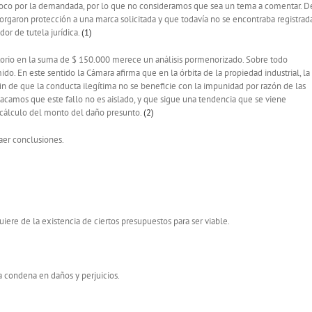
poco por la demandada, por lo que no consideramos que sea un tema a comentar. D
torgaron protección a una marca solicitada y que todavía no se encontraba registrad
or de tutela jurídica.
(1)
torio en la suma de $ 150.000 merece un análisis pormenorizado. Sobre todo
. En este sentido la Cámara afirma que en la órbita de la propiedad industrial, la
fin de que la conducta ilegítima no se beneficie con la impunidad por razón de las
tacamos que este fallo no es aislado, y que sigue una tendencia que se viene
 cálculo del monto del daño presunto.
(2)
aer conclusiones.
ere de la existencia de ciertos presupuestos para ser viable.
la condena en daños y perjuicios.