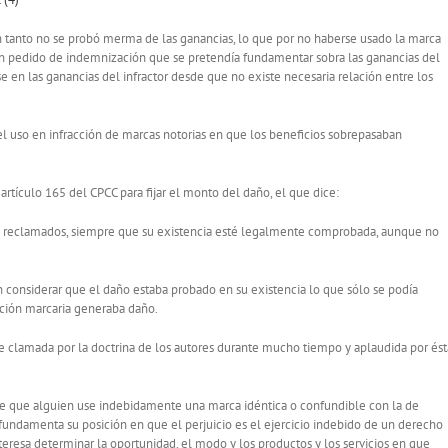
n tanto no se probó merma de las ganancias, lo que por no haberse usado la marca
un pedido de indemnización que se pretendía fundamentar sobra las ganancias del
 las ganancias del infractor desde que no existe necesaria relación entre los
el uso en infracción de marcas notorias en que los beneficios sobrepasaban
rtículo 165 del CPCC para fijar el monto del daño, el que dice:
cios reclamados, siempre que su existencia esté legalmente comprobada, aunque no
 considerar que el daño estaba probado en su existencia lo que sólo se podía
acción marcaria generaba daño.
fue clamada por la doctrina de los autores durante mucho tiempo y aplaudida por ést
de que alguien use indebidamente una marca idéntica o confundible con la de
 fundamenta su posición en que el perjuicio es el ejercicio indebido de un derecho
nteresa determinar la oportunidad, el modo y los productos y los servicios en que