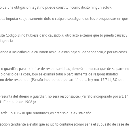
o de una obligación legal no puede constituir como ilícito ningún acto».
ueda imputar subjetivamente dolo o culpa o sea alguno de los presupuestos en que
 este Código, si no hubiese daño causado, u otro acto exterior que lo pueda causar, y
ligencia.
iende a los daños que causaren los que están bajo su dependencia, o por las cosas
 o guardián, para eximirse de responsabilidad, deberá demostrar que de su parte n
o o vicio de la cosa, sólo se eximirá total o parcialmente de responsabilidad
no debe responder. (Párrafo incorporado por art. 1° de la ley nro. 17.711, BO del
presunta del dueño o guardián, no será responsable. (Párrafo incorporado por art. 1°
l 1° de julio de 1968.)».
 artículo 1067 al que remitimos, es preciso que exista daño.
rá acción tendiente a evitar que el ilícito continúe (como sería el supuesto de cese de