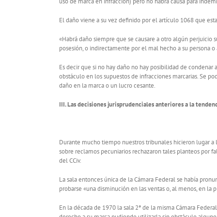
uso de marca en infracción) pero no habrá causa para indemn
El daño viene a su vez definido por el artículo 1068 que es
«Habrá daño siempre que se causare a otro algún perjuicio s
posesión, o indirectamente por el mal hecho a su persona o 
Es decir que si no hay daño no hay posibilidad de condenar
obstáculo en los supuestos de infracciones marcarias. Se pod
daño en la marca o un lucro cesante.
III. Las decisiones jurisprudenciales anteriores a la tende
Durante mucho tiempo nuestros tribunales hicieron lugar a la
sobre reclamos pecuniarios rechazaron tales planteos por fa
del CCiv.
La sala entonces única de la Cámara Federal se había pronun
probarse «una disminución en las ventas o, al menos, en la p
En la década de 1970 la sala 2ª de la misma Cámara Federal 
derecho a su marca pudiendo utilizarla sin obstáculo alguno