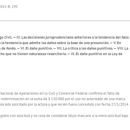
2015-B, 195
go Civil. — III. Las decisiones jurisprudenciales anteriores a la tendencia del fallo
a la tendencia que admite los daños sobre la base de una presunción. — V. En
 fondo. — VI. El daño punitivo. — VII. La crítica a los daños punitivos. — VIII. La
ho que no tienen naturaleza resarcitoria. — IX. El daño punitivo en la Ley de
Nacional de Apelaciones en lo Civil y Comercial Federal confirma el fallo de
a indemnización en la suma de $ 150.000 por el uso no autorizado de una marca
ía sido solicitado por la actora y que recién fuera concedido con fecha 27/1/2014.
stro con solicitud y no cesa de considerar título marcario a la mera solicitud bajo