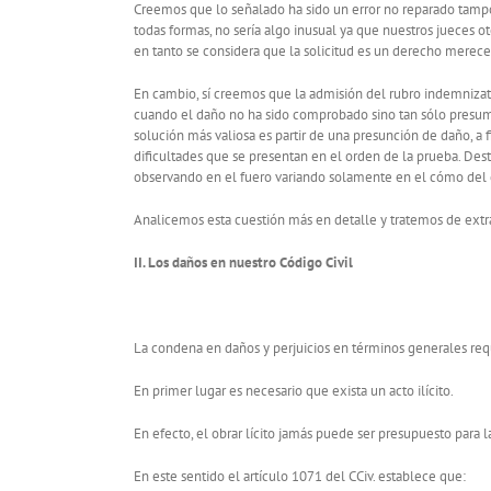
Creemos que lo señalado ha sido un error no reparado tam
todas formas, no sería algo inusual ya que nuestros jueces o
en tanto se considera que la solicitud es un derecho mereced
En cambio, sí creemos que la admisión del rubro indemniza
cuando el daño no ha sido comprobado sino tan sólo presumido
solución más valiosa es partir de una presunción de daño, a 
dificultades que se presentan en el orden de la prueba. Des
observando en el fuero variando solamente en el cómo del
Analicemos esta cuestión más en detalle y tratemos de extr
II. Los daños en nuestro Código Civil
La condena en daños y perjuicios en términos generales requi
En primer lugar es necesario que exista un acto ilícito.
En efecto, el obrar lícito jamás puede ser presupuesto para 
En este sentido el artículo 1071 del CCiv. establece que: