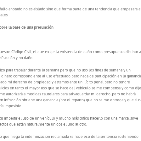
 fallo anotado no es aislado sino que forma parte de una tendencia que empezara 
nales.
sobre la base de una presunción
uestro Código Civil, el que exige la existencia de daño como presupuesto distinto a
nfracción y no daño.
ilizo para trabajar durante la semana pero que no uso los fines de semana y un
 dinero correspondiente al uso efectuado pero nada de participación en la gananci
lado mi derecho de propiedad y estamos ante un ilícito penal pero no tendré
uicios en tanto el mayor uso que se hace del vehículo se me compensa y como dij
e me autorizará a medidas cautelares para salvaguardar mi derecho, pero no habrá
en infracción obtiene una ganancia (por el reparto) que no se me entrega y que si n
ría imposible.
il impedir el uso de un vehículo y mucho más difícil hacerlo con una marca, sirve
o actos que están naturalmente unidos el uno al otro.
lo que niega la indemnización reclamada se hace eco de la sentencia sosteniendo