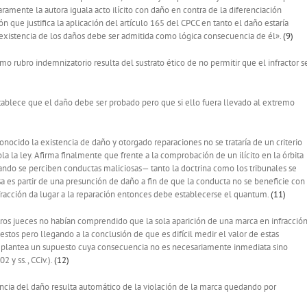
ramente la autora iguala acto ilícito con daño en contra de la diferenciación
ión que justifica la aplicación del artículo 165 del CPCC en tanto el daño estaría
existencia de los daños debe ser admitida como lógica consecuencia de él».
(9)
mo rubro indemnizatorio resulta del sustrato ético de no permitir que el infractor s
ablece que el daño debe ser probado pero que si ello fuera llevado al extremo
nocido la existencia de daño y otorgado reparaciones no se trataría de un criterio
ola la ley. Afirma finalmente que frente a la comprobación de un ilícito en la órbita
ando se perciben conductas maliciosas— tanto la doctrina como los tribunales se
a es partir de una presunción de daño a fin de que la conducta no se beneficie con
racción da lugar a la reparación entonces debe establecerse el quantum.
(11)
stros jueces no habían comprendido que la sola aparición de una marca en infracció
tos pero llegando a la conclusión de que es difícil medir el valor de estas
as, plantea un supuesto cuya consecuencia no es necesariamente inmediata sino
2 y ss., CCiv.).
(12)
ncia del daño resulta automático de la violación de la marca quedando por