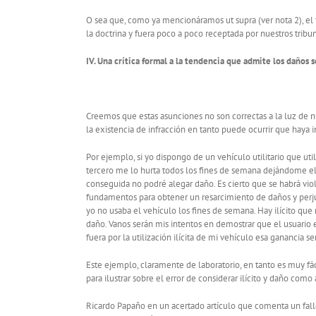
O sea que, como ya mencionáramos ut supra (ver nota 2), el
la doctrina y fuera poco a poco receptada por nuestros tribu
IV. Una crítica formal a la tendencia que admite los daños 
Creemos que estas asunciones no son correctas a la luz de n
la existencia de infracción en tanto puede ocurrir que haya i
Por ejemplo, si yo dispongo de un vehículo utilitario que ut
tercero me lo hurta todos los fines de semana dejándome el
conseguida no podré alegar daño. Es cierto que se habrá vio
fundamentos para obtener un resarcimiento de daños y perj
yo no usaba el vehículo los fines de semana. Hay ilícito qu
daño. Vanos serán mis intentos en demostrar que el usuario 
fuera por la utilización ilícita de mi vehículo esa ganancia se
Este ejemplo, claramente de laboratorio, en tanto es muy fác
para ilustrar sobre el error de considerar ilícito y daño com
Ricardo Papaño en un acertado artículo que comenta un fal