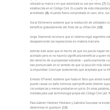
utilizará su marca o en que autorizará su uso por otros.
(7)
Cla
establecida en el Código Civil. Es a partir de esta interpretac
acreditado.
(8)
«Cuando fuera comprobado el uso», dice, «la 
Oscar Etcheverry sostiene que la restitución de utilidades co
beneficie gratuitamente del fruto de su infracción.
(10)
Jorge Otamendi reconoce que el sistema legal argentino est
desaparecerían las reparaciones en materia marcaria
Admite este autor que el hecho de que los jueces hayan reco
acertado pero el no hacerlo significaría beneficiar a quien vi
del derecho de la propiedad industrial —particularmente cu
han pronunciado en el sentido de que la solución más valios
la impunidad. Concluye sosteniendo que aceptada que la inf
Ernesto O’Farrell sostiene que hasta el fallo que anota nue
puede causar un daño inmenso ejemplificando distinto supues
circunstancias y menos probarlas en juicio. En otras palabr
mediata para usar terminología propia del Código Civil (art. 90
Para Gabriel Martínez Medrano y Gabriela Soucasse la existe
determinar el quantum.
(13)