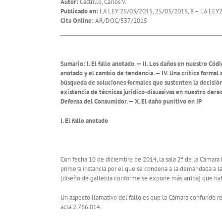
Autor:
Castrillo, Carlos V.
Publicado en:
LA LEY 25/03/2015, 25/03/2015, 8 – LA LEY
Cita Online:
AR/DOC/537/2015
Sumario: I. El fallo anotado. — II. Los daños en nuestro Códi
anotado y el cambio de tendencia. — IV. Una crítica formal 
búsqueda de soluciones formales que sustenten la decisión de
existencia de técnicas jurídico-disuasivas en nuestro derec
Defensa del Consumidor. — X. El daño punitivo en IP
I. El fallo anotado
Con fecha 10 de diciembre de 2014, la sala 2ª de la Cámara 
primera instancia por el que se condena a la demandada a l
(diseño de galletita conforme se expone más arriba) que hab
Un aspecto llamativo del fallo es que la Cámara confunde regi
acta 2.766.014.