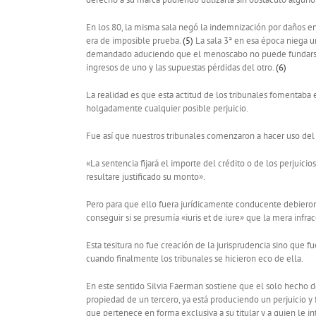
En los 80, la misma sala negó la indemnización por daños e
era de imposible prueba.
(5)
La sala 3ª en esa época niega 
demandado aduciendo que el menoscabo no puede fundarse en
ingresos de uno y las supuestas pérdidas del otro.
(6)
La realidad es que esta actitud de los tribunales fomentaba 
holgadamente cualquier posible perjuicio.
Fue así que nuestros tribunales comenzaron a hacer uso del a
«La sentencia fijará el importe del crédito o de los perjui
resultare justificado su monto».
Pero para que ello fuera jurídicamente conducente debieron
conseguir si se presumía «iuris et de iure» que la mera infr
Esta tesitura no fue creación de la jurisprudencia sino que 
cuando finalmente los tribunales se hicieron eco de ella.
En este sentido Silvia Faerman sostiene que el solo hecho 
propiedad de un tercero, ya está produciendo un perjuicio y
que pertenece en forma exclusiva a su titular y a quien le i