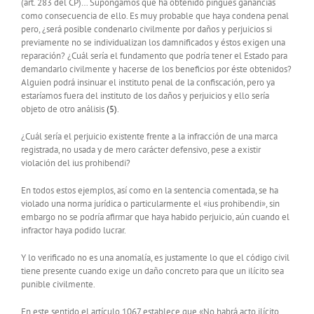
(art. 283 del CP)… Supongamos que ha obtenido pingües ganancias
como consecuencia de ello. Es muy probable que haya condena penal
pero, ¿será posible condenarlo civilmente por daños y perjuicios si
previamente no se individualizan los damnificados y éstos exigen una
reparación? ¿Cuál sería el fundamento que podría tener el Estado para
demandarlo civilmente y hacerse de los beneficios por éste obtenidos?
Alguien podrá insinuar el instituto penal de la confiscación, pero ya
estaríamos fuera del instituto de los daños y perjuicios y ello sería
objeto de otro análisis
(5)
.
¿Cuál sería el perjuicio existente frente a la infracción de una marca
registrada, no usada y de mero carácter defensivo, pese a existir
violación del ius prohibendi?
En todos estos ejemplos, así como en la sentencia comentada, se ha
violado una norma jurídica o particularmente el «ius prohibendi», sin
embargo no se podría afirmar que haya habido perjuicio, aún cuando el
infractor haya podido lucrar.
Y lo verificado no es una anomalía, es justamente lo que el código civil
tiene presente cuando exige un daño concreto para que un ilícito sea
punible civilmente.
En este sentido el artículo 1067 establece que «No habrá acto ilícito