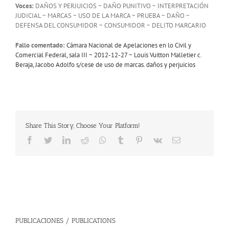
Voces:
DAÑOS Y PERJUICIOS ~ DAÑO PUNITIVO ~ INTERPRETACIÓN
JUDICIAL ~ MARCAS ~ USO DE LA MARCA ~ PRUEBA ~ DAÑO ~
DEFENSA DEL CONSUMIDOR ~ CONSUMIDOR ~ DELITO MARCARIO
Fallo comentado:
Cámara Nacional de Apelaciones en lo Civil y
Comercial Federal, sala III ~ 2012-12-27 ~ Louis Vuitton Malletier c.
Beraja, Jacobo Adolfo s/cese de uso de marcas. daños y perjuicios
Share This Story, Choose Your Platform!
Facebook
Twitter
LinkedIn
Reddit
Whatsapp
Tumblr
Pinterest
Vk
Email
PUBLICACIONES / PUBLICATIONS