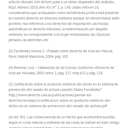
artículo titulado «Un dictum justo y un obiter disparador del análisis»,
RCyS, febrero 2010, Año XII, N° 2, p. 138, citado infra en 10,
consideramos que la disuasión como herramienta jurídica está presente
en nuestro derecho en diversos institutos aunque sin denominarse daño
punitivo, nos referimos a los derechos de importación, las multas
automáticas en derecho tributario, la indemnización por despido
arbitrario, la correspondiente a la mujer embarazada, las cláusulas
penales, las astreintes, etc.
(3) Fernández Novoa, C. «Tratado sobre derecho de marcas» Marcial
Pons, Madrid-Bacelona, 2004, pág. 503.
(4) Bertone, Luis – Cabanellas de las Cuevas, Guillermo «Derecho de
marcas» Heliasta, 2003, tomo 2, pág. 227, nota 652 y pág. 228.
(5) Confiscación sobre el producto indirecto del delito en el sistema de
prevención del lavado de activos Leandro Tadeo Fernández*
http://www.derecho.uba.ar/publicaciones/pensar-en-
derecho/revistas/1/confiscacion-sobre-el-producto-indirecto-del-
delito-en-el-sistema-de-prevencion-del-lavado-de-activos.pdf
(6) Art. 901. Las consecuencias de un hecho que acostumbra suceder,
según el curso natural y ordinario de las cosas, se llaman en este código
«consecuencias inmediatas». Las consecuencias que resultan