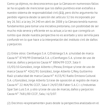
Como ya dijimos, no desconocemos que la Cámara en numerosos fallos
se ha ocupado de mencionar que los daños punitivos eran extraños a
nuestro sistema de responsabilidad civil
(11)
, pero dicho argumento ha
perdido vigencia desde la sanción del artículo 52 bis incorporado por
ley 26.361 a la ley 24.240 en abril de 2008 y la Cámara tendría nuevos
fundamentos para tomar una iniciativa pretoriana, con posibilidad de ser
mucho más severa y eficiente en su actuar, a la vez que corregiría un
rumbo que desde nuestra perspectiva no es acertado y solo serviría para
confundir en lo que hace a la interpretación del instituto civil de daños
y perjuicios.
(1) Entre otros: Cienfuegos S.A. C/Distrisega S.A. s/nulidad de marca
Causa N° 8749/99 DistriseGA S.A. c/Cienfuegos S.A. s/cese de uso de
marcas. daños y perjuicios Causa N° 8804/99 CCCF, Sala II
15/03/10.González, Jorge Alberto c/Pesoa, Enrique s/cese de uso de
marca Causa N° 4262/91 González, Jorge Alberto C/Rey, Guillermo
Raúl s/caducidad de marca Causa N° 4133/92 Radio Emisora Cultural
S.A. c/González, Jorge Alberto S/cese de oposición al registro de marca
Causa N° 22.464/96 CCCF, Sala II 24/07/08.Faber S.A.C.I. c/Industrias
Spar San Luis S.A. y otro s/cese de uso de marcas, daños y perjuicios
Causa N° 7681/00 CCCF, Sala, I 6/3/07.
(2) Decimos «expresamente» pues desde la perspectiva analizada en el