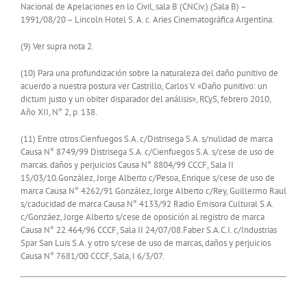
Nacional de Apelaciones en lo Civil, sala B (CNCiv.) (Sala B) –
1991/08/20 – Lincoln Hotel S. A. c. Aries Cinematográfica Argentina.
(9) Ver supra nota 2.
(10) Para una profundización sobre la naturaleza del daño punitivo de
acuerdo a nuestra postura ver Castrillo, Carlos V. «Daño punitivo: un
dictum justo y un obiter disparador del análisis», RCyS, febrero 2010,
Año XII, N° 2, p. 138.
(11) Entre otros:Cienfuegos S.A. c/Distrisega S.A. s/nulidad de marca
Causa N° 8749/99 Distrisega S.A. c/Cienfuegos S.A. s/cese de uso de
marcas. daños y perjuicios Causa N° 8804/99 CCCF, Sala II
15/03/10.González, Jorge Alberto c/Pesoa, Enrique s/cese de uso de
marca Causa N° 4262/91 González, Jorge Alberto c/Rey, Guillermo Raul
s/caducidad de marca Causa N° 4133/92 Radio Emisora Cultural S.A.
c/Gonzáez, Jorge Alberto s/cese de oposición al registro de marca
Causa N° 22.464/96 CCCF, Sala II 24/07/08.Faber S.A.C.I. c/Industrias
Spar San Luis S.A. y otro s/cese de uso de marcas, daños y perjuicios
Causa N° 7681/00 CCCF, Sala, I 6/3/07.