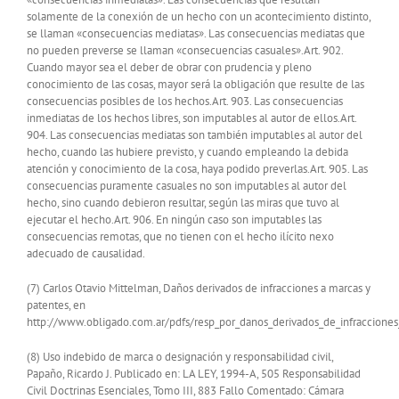
solamente de la conexión de un hecho con un acontecimiento distinto,
se llaman «consecuencias mediatas». Las consecuencias mediatas que
no pueden preverse se llaman «consecuencias casuales».Art. 902.
Cuando mayor sea el deber de obrar con prudencia y pleno
conocimiento de las cosas, mayor será la obligación que resulte de las
consecuencias posibles de los hechos.Art. 903. Las consecuencias
inmediatas de los hechos libres, son imputables al autor de ellos.Art.
904. Las consecuencias mediatas son también imputables al autor del
hecho, cuando las hubiere previsto, y cuando empleando la debida
atención y conocimiento de la cosa, haya podido preverlas.Art. 905. Las
consecuencias puramente casuales no son imputables al autor del
hecho, sino cuando debieron resultar, según las miras que tuvo al
ejecutar el hecho.Art. 906. En ningún caso son imputables las
consecuencias remotas, que no tienen con el hecho ilícito nexo
adecuado de causalidad.
(7) Carlos Otavio Mittelman, Daños derivados de infracciones a marcas y
patentes, en
http://www.obligado.com.ar/pdfs/resp_por_danos_derivados_de_infracciones
(8) Uso indebido de marca o designación y responsabilidad civil,
Papaño, Ricardo J. Publicado en: LA LEY, 1994-A, 505 Responsabilidad
Civil Doctrinas Esenciales, Tomo III, 883 Fallo Comentado: Cámara