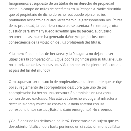
Imaginemos el supuesto de un titular de un derecho de propiedad
sobre un campo de miles de hectáreas en la Patagonia. Nadie discutiría
que el propietario de dicho derecho real puede ejercer su ius
prohibendi respecto de cualquier tercero que, transponiendo los límites
de su propiedad, la recorriera, cruzara o se asentara. Sin embargo, otra
cuestión será afirmar y luego acreditar que tal tercero, al cruzarlo,
recorrerlo o asentarse ha generado daños y/o perjuicios como
consecuencia de la violación del ius prohibendi del titular.
Y la mención de miles de hectáreas y la Patagonia no dejan de ser
útiles para la comparación…. ¿Qué podría significar para su titular el uso
no autorizado de las marcas Louis Vuitton por un incipiente infractor en
el país del fin del mundo?
Otro supuesto: un consorcio de propietarios de un inmueble que se rige
por su reglamento de copropietarios descubre que uno de los
copropietarios ha hecho una construcción prohibida en una zona
común de uso exclusivo. Más allá del derecho a obligar al infractor a
destruir la obra y volver las cosas a su estado anterior con las
correspondientes costas, ¿Existiría daño emergente? No creemos.
¿Y qué decir de los delitos de peligro?. Pensemos en el sujeto que es
descubierto falsificando y hasta poniendo en circulación moneda falsa