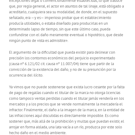
excepciones legal o convencionalmente establecidas, lo que traduce
que, por regla general, el actor en asuntos de tal linaje, está obligado a
acreditarlo, cualquiera sea su modalidad, de donde, en el supuesto
señalado, era —y es— imperioso probar que el establecimiento
producía utilidades, o estaba diseñado para producirlas en un
determinado lapso de tiempo, sin que este último caso, pueda
confundirse con el daño meramente eventual o hipotético, que desde
ningún punto de vista es admisible».
El argumento de la dificultad que pueda existir para delinear con
precisión los contornos económicos del perjuicio experimentado
(causa nº 6.121/02 cit. causa nº 11.007/04) tiene que partir de la
convicción de la existencia del daño, y no de su presunción por la
ocurrencia del ilícito.
Ya vimos que no puede sostenerse que exista lucro cesante por la falta
de pago de regalías cuando el titular de la marca no otorga licencias
como tampoco ventas perdidas cuando el titular jamás vendería en los
mercados y a los precios que se vende normalmente la mercadería el
infractor. Finalmente, el daño a la imagen de la marca, en la entidad de
las infracciones aquí discutidas es directamente imposible. Es como
sostener que, más allá de la prohibición y multas que puedan existir, el
arrojar en forma aislada, una lata vacía a un río, produzca por este solo
hecho daño en el medio ambiente.