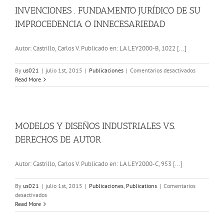
MÁS
INVENCIONES . FUNDAMENTO JURÍDICO DE SU
ALLÁ
DE
IMPROCEDENCIA O INNECESARIEDAD
SU
CORRECT
Autor: Castrillo, Carlos V. Publicado en: LA LEY2000-B, 1022 [...]
DECISIÓN
REVOCATO
en
By
us021
|
julio 1st, 2015
|
Publicaciones
|
Comentarios desactivados
ACCIÓN
Read More
REIVINDIC
DE
LAS
INVENCION
.
MODELOS Y DISEÑOS INDUSTRIALES VS.
FUNDAME
DERECHOS DE AUTOR
JURÍDICO
DE
SU
Autor: Castrillo, Carlos V. Publicado en: LA LEY2000-C, 953 [...]
IMPROCED
O
By
us021
|
julio 1st, 2015
|
Publicaciones
,
Publications
|
Comentarios
INNECESAR
en
desactivados
MODELOS
Read More
Y
DISEÑOS