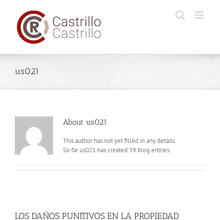
Skip
to
content
us021
About
us021
This author has not yet filled in any details.
So far us021 has created 39 blog entries.
LOS DAÑOS PUNITIVOS EN LA PROPIEDAD