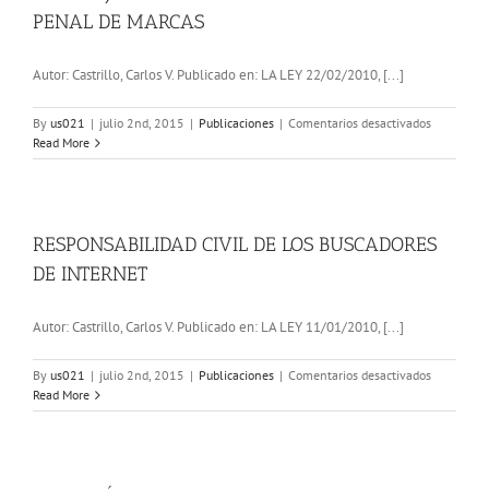
PENAL DE MARCAS
Autor: Castrillo, Carlos V. Publicado en: LA LEY 22/02/2010, [...]
en
By
us021
|
julio 2nd, 2015
|
Publicaciones
|
Comentarios desactivados
EL
Read More
BIEN
JURÍDICO
PROTEGID
EN
LA
RESPONSABILIDAD CIVIL DE LOS BUSCADORES
TUTELA
DE INTERNET
PENAL
DE
MARCAS
Autor: Castrillo, Carlos V. Publicado en: LA LEY 11/01/2010, [...]
en
By
us021
|
julio 2nd, 2015
|
Publicaciones
|
Comentarios desactivados
RESPONSA
Read More
CIVIL
DE
LOS
BUSCADO