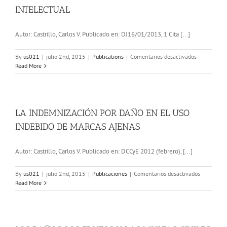
INTELECTUAL
Autor: Castrillo, Carlos V. Publicado en: DJ16/01/2013, 1 Cita [...]
en
By
us021
|
julio 2nd, 2015
|
Publications
|
Comentarios desactivados
LOS
Read More
DAÑOS
PUNITIVOS
EN
LA
PROPIEDAD
LA INDEMNIZACIÓN POR DAÑO EN EL USO
INTELECTU
INDEBIDO DE MARCAS AJENAS
Autor: Castrillo, Carlos V. Publicado en: DCCyE 2012 (febrero), [...]
en
By
us021
|
julio 2nd, 2015
|
Publicaciones
|
Comentarios desactivados
LA
Read More
INDEMNIZ
POR
DAÑO
EN