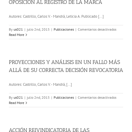
DE
OPOSICIÓN AL REGISTRO DE LA MARCA
INTERNET
Autores: Castrillo, Carlos V. - Mandrá, Leticia A. Publicado [...]
en
By
us021
|
julio 2nd, 2015
|
Publicaciones
|
Comentarios desactivados
OPOSICIÓ
Read More
AL
REGISTRO
DE
LA
MARCA
PROYECCIONES Y ANÁLISIS EN UN FALLO MÁS
ALLÁ DE SU CORRECTA DECISIÓN REVOCATORIA
Autores: Castrillo, Carlos V. - Mandrá, [...]
en
By
us021
|
julio 2nd, 2015
|
Publicaciones
|
Comentarios desactivados
PROYECCI
Read More
Y
ANÁLISIS
EN
UN
FALLO
ACCIÓN REIVINDICATORIA DE LAS