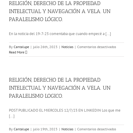
2023
INTELECT
RELIGIÓN, DERECHO DE LA PROPIEDAD
Y
INTELECTUAL Y NAVEGACIÓN A VELA. UN
NAVEGAC
A
PARALELISMO LÓGICO.
VELA.
PARALELI
En la noticia del 19-7-23 comentaba que cuando empecé a [...]
en
By
Cantalupe
|
julio 26th, 2023
|
Noticias
|
Comentarios desactivados
RELIGIÓN,
Read More
DERECHO
DE
LA
PROPIEDA
INTELECTU
RELIGIÓN, DERECHO DE LA PROPIEDAD
Y
INTELECTUAL Y NAVEGACIÓN A VELA. UN
NAVEGACI
A
PARALELISMO LOGICO.
VELA.
UN
POST PUBLICADO EL MIERCOLES 12/7/23 EN LINKEDIN Los que me
PARALELI
[...]
LÓGICO.
en
By
Cantalupe
|
julio 19th, 2023
|
Noticias
|
Comentarios desactivados