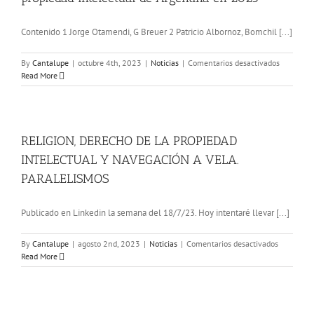
Contenido 1 Jorge Otamendi, G Breuer 2 Patricio Albornoz, Bomchil [...]
en
By
Cantalupe
|
octubre 4th, 2023
|
Noticias
|
Comentarios desactivados
Los
Read More
10
mejores
abogados
pioneros
en
RELIGION, DERECHO DE LA PROPIEDAD
propiedad
INTELECTUAL Y NAVEGACIÓN A VELA.
intelectua
que
PARALELISMOS
darán
forma
Publicado en Linkedin la semana del 18/7/23. Hoy intentaré llevar [...]
al
panoram
de
en
By
Cantalupe
|
agosto 2nd, 2023
|
Noticias
|
Comentarios desactivados
propiedad
RELIGION,
Read More
intelectua
DERECHO
de
DE
Argentina
LA
en
PROPIED