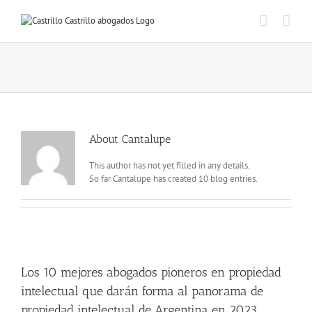
Skip
to
content
About
Cantalupe
This author has not yet filled in any details.
So far Cantalupe has created 10 blog entries.
Los 10 mejores abogados pioneros en propiedad
intelectual que darán forma al panorama de
propiedad intelectual de Argentina en 2023