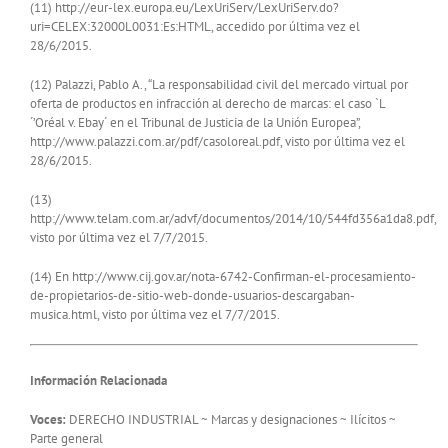
(11) http://eur-lex.europa.eu/LexUriServ/LexUriServ.do?
uri=CELEX:32000L0031:Es:HTML, accedido por última vez el
28/6/2015.
(12) Palazzi, Pablo A., “La responsabilidad civil del mercado virtual por
oferta de productos en infracción al derecho de marcas: el caso `L
´’Oréal v. Ebay´ en el Tribunal de Justicia de la Unión Europea”,
http://www.palazzi.com.ar/pdf/casoloreal.pdf, visto por última vez el
28/6/2015.
(13)
http://www.telam.com.ar/advf/documentos/2014/10/544fd356a1da8.pdf,
visto por última vez el 7/7/2015.
(14) En http://www.cij.gov.ar/nota-6742-Confirman-el-procesamiento-
de-propietarios-de-sitio-web-donde-usuarios-descargaban-
musica.html, visto por última vez el 7/7/2015.
Información Relacionada
Voces:
DERECHO INDUSTRIAL ~ Marcas y designaciones ~ Ilícitos ~
Parte general