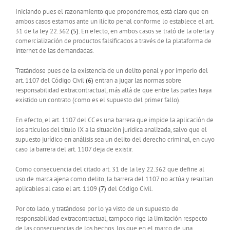
Iniciando pues el razonamiento que propondremos, está claro que en
ambos casos estamos ante un ilícito penal conforme lo establece el art.
31 de la ley 22.362
(5)
. En efecto, en ambos casos se trató de la oferta y
comercialización de productos falsificados a través de la plataforma de
internet de las demandadas.
Tratándose pues de la existencia de un delito penal y por imperio del
art. 1107 del Código Civil
(6)
entran a jugar las normas sobre
responsabilidad extracontractual, más allá de que entre las partes haya
existido un contrato (como es el supuesto del primer fallo).
En efecto, el art. 1107 del CC es una barrera que impide la aplicación de
los artículos del título IX a la situación jurídica analizada, salvo que el
supuesto jurídico en análisis sea un delito del derecho criminal, en cuyo
caso la barrera del art. 1107 deja de existir.
Como consecuencia del citado art. 31 de la ley 22.362 que define al
uso de marca ajena como delito, la barrera del 1107 no actúa y resultan
aplicables al caso el art. 1109
(7)
del Código Civil.
Por oto lado, y tratándose por lo ya visto de un supuesto de
responsabilidad extracontractual, tampoco rige la limitación respecto
de las consecuencias de los hechos, los que en el marco de una