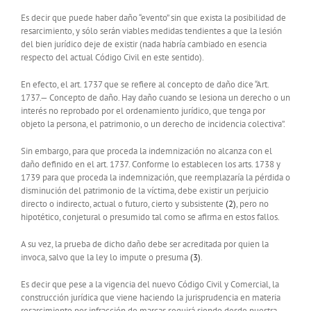
Es decir que puede haber daño “evento” sin que exista la posibilidad de
resarcimiento, y sólo serán viables medidas tendientes a que la lesión
del bien jurídico deje de existir (nada habría cambiado en esencia
respecto del actual Código Civil en este sentido).
En efecto, el art. 1737 que se refiere al concepto de daño dice “Art.
1737.— Concepto de daño. Hay daño cuando se lesiona un derecho o un
interés no reprobado por el ordenamiento jurídico, que tenga por
objeto la persona, el patrimonio, o un derecho de incidencia colectiva”.
Sin embargo, para que proceda la indemnización no alcanza con el
daño definido en el art. 1737. Conforme lo establecen los arts. 1738 y
1739 para que proceda la indemnización, que reemplazaría la pérdida o
disminución del patrimonio de la víctima, debe existir un perjuicio
directo o indirecto, actual o futuro, cierto y subsistente
(2)
, pero no
hipotético, conjetural o presumido tal como se afirma en estos fallos.
A su vez, la prueba de dicho daño debe ser acreditada por quien la
invoca, salvo que la ley lo impute o presuma
(3)
.
Es decir que pese a la vigencia del nuevo Código Civil y Comercial, la
construcción jurídica que viene haciendo la jurisprudencia en materia
resarcimiento por infracción de marcas seguirá siendo desde nuestra