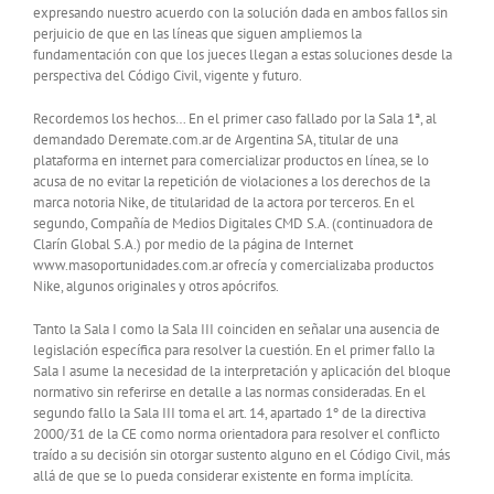
expresando nuestro acuerdo con la solución dada en ambos fallos sin
perjuicio de que en las líneas que siguen ampliemos la
fundamentación con que los jueces llegan a estas soluciones desde la
perspectiva del Código Civil, vigente y futuro.
Recordemos los hechos… En el primer caso fallado por la Sala 1ª, al
demandado Deremate.com.ar de Argentina SA, titular de una
plataforma en internet para comercializar productos en línea, se lo
acusa de no evitar la repetición de violaciones a los derechos de la
marca notoria Nike, de titularidad de la actora por terceros. En el
segundo, Compañía de Medios Digitales CMD S.A. (continuadora de
Clarín Global S.A.) por medio de la página de Internet
www.masoportunidades.com.ar ofrecía y comercializaba productos
Nike, algunos originales y otros apócrifos.
Tanto la Sala I como la Sala III coinciden en señalar una ausencia de
legislación específica para resolver la cuestión. En el primer fallo la
Sala I asume la necesidad de la interpretación y aplicación del bloque
normativo sin referirse en detalle a las normas consideradas. En el
segundo fallo la Sala III toma el art. 14, apartado 1º de la directiva
2000/31 de la CE como norma orientadora para resolver el conflicto
traído a su decisión sin otorgar sustento alguno en el Código Civil, más
allá de que se lo pueda considerar existente en forma implícita.