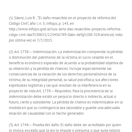
(1) Sáenz, Luis R., “El daño resarcible en el proyecto de reforma del
Código Civil”, año I, n. 3, Infojus, p. 143, en
http://www.infojus.gob.ar/luis-senz-dao-resarcible-proyecto-reforma-
cdigo-civil-dacf130015/123456789-0abc-defg5100-31fcanirtcod, visto
por última vez el 7/7/2015.
(2) Art. 1738.— Indemnización. La indemnización comprende la pérdida
o disminución del patrimonio de la víctima, el lucro cesante en el
beneficio económico esperado de acuerdo a la probabilidad objetiva de
su obtención y la pérdida de chances. Incluye especialmente las
consecuencias de la violación de los derechos personalísimos de la
víctima, de su integridad personal, su salud psicofísica, sus afecciones
espirituales legítimas y las que resultan de la interferencia en su
proyecto de vida.Art. 1739.— Requisitos. Para la procedencia de la
indemnización debe existir un perjuicio directo o indirecto, actual o
futuro, cierto y subsistente. La pérdida de chance es indemnizable en la
medida en que su contingencia sea razonable y guarde una adecuada
relación de causalidad con el hecho generador.
(3) Art. 1744.— Prueba del daño. El daño debe ser acreditado por quien
lo invoca, excepto que la ley lo impute o presuma, o que surja notorio