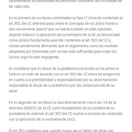
razonamiento sin posibilidad de permitirle considerar las circunstancias
de cada caso.
En el primero de los fallos comentados la Sala 1ª llena de contenido el
art. 902 del CC diferenciando entre el concepto de rol activo frente a
otro meramente “pasivo” que no habría existido en este supuesto,
dejando traslucir la aplicación de la normativa de la CE ya denunciada
como último fundamento para dar contenido al art. 902 del CC y
consecuentemente afirmando que el reglamento como las medidas
adoptadas por Deremate.com no han sido suficientes para evitar los
ilícitos, ergo ha sido negligente.
Al considerar que el titular de la plataforma ha tenido un rol activo la
Sala en un todo de acuerdo con el art. 902 del CC eleva las exigencias
en cuanto a la previsibilidad y responsabilidad por su obrar haciendo
responsable al titular de la plataforma por las consecuencias de su
obrar.
En el segundo de los fallos la Sala directamente cita el art. 14 de la
directiva 2000/31 de la CE como fundamento de la condena de la
prestataria de internet. El art. 902 del CC vuelve a llenarse de contenido
con la aplicación de la normativa de la CE.
El art. 902 establece que cuando mayor sea el deber de obrar con