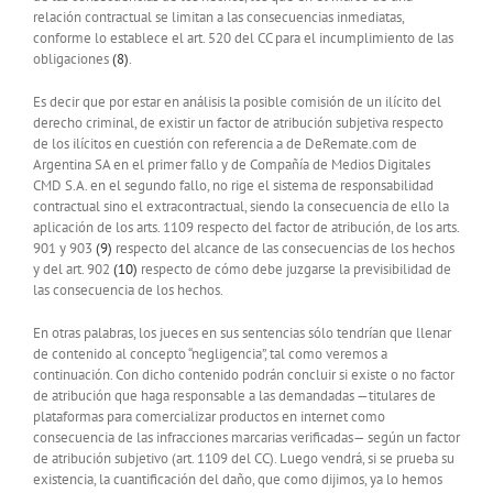
relación contractual se limitan a las consecuencias inmediatas,
conforme lo establece el art. 520 del CC para el incumplimiento de las
obligaciones
(8)
.
Es decir que por estar en análisis la posible comisión de un ilícito del
derecho criminal, de existir un factor de atribución subjetiva respecto
de los ilícitos en cuestión con referencia a de DeRemate.com de
Argentina SA en el primer fallo y de Compañía de Medios Digitales
CMD S.A. en el segundo fallo, no rige el sistema de responsabilidad
contractual sino el extracontractual, siendo la consecuencia de ello la
aplicación de los arts. 1109 respecto del factor de atribución, de los arts.
901 y 903
(9)
respecto del alcance de las consecuencias de los hechos
y del art. 902
(10)
respecto de cómo debe juzgarse la previsibilidad de
las consecuencia de los hechos.
En otras palabras, los jueces en sus sentencias sólo tendrían que llenar
de contenido al concepto “negligencia”, tal como veremos a
continuación. Con dicho contenido podrán concluir si existe o no factor
de atribución que haga responsable a las demandadas —titulares de
plataformas para comercializar productos en internet como
consecuencia de las infracciones marcarias verificadas— según un factor
de atribución subjetivo (art. 1109 del CC). Luego vendrá, si se prueba su
existencia, la cuantificación del daño, que como dijimos, ya lo hemos