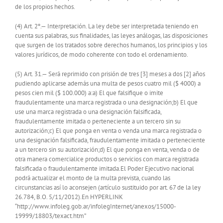
de los propios hechos.
(4) Art. 2º.— Interpretación. La ley debe ser interpretada teniendo en
cuenta sus palabras, sus finalidades, las leyes análogas, las disposiciones
que surgen de los tratados sobre derechos humanos, los principios y los
valores jurídicos, de modo coherente con todo el ordenamiento.
(5) Art. 31.— Será reprimido con prisión de tres [3] meses a dos [2] años
pudiendo aplicarse además una multa de pesos cuatro mil ($ 4000) a
pesos cien mil ($ 100.000) a:a) El que falsifique o imite
fraudulentamente una marca registrada o una designación;b) El que
use una marca registrada o una designación falsificada,
fraudulentamente imitada o perteneciente a un tercero sin su
autorización;c) El que ponga en venta o venda una marca registrada o
una designación falsificada, fraudulentamente imitada o perteneciente
a un tercero sin su autorización;d) El que ponga en venta, venda o de
otra manera comercialice productos o servicios con marca registrada
falsificada o fraudulentamente imitada.El Poder Ejecutivo nacional
podrá actualizar el monto de la multa prevista, cuando las
circunstancias así lo aconsejen (artículo sustituido por art. 67 de la ley
26.784, B.O. 5/11/2012).En HYPERLINK
“http://www.infoleg.gob.ar/infolegInternet/anexos/15000-
19999/18803/texact.htm”