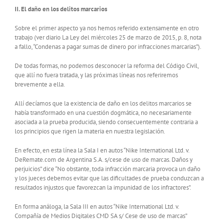
II. El daño en los delitos marcarios
Sobre el primer aspecto ya nos hemos referido extensamente en otro
trabajo (ver diario La Ley del miércoles 25 de marzo de 2015, p. 8, nota
a fallo, “Condenas a pagar sumas de dinero por infracciones marcarias”).
De todas formas, no podemos desconocer la reforma del Código Civil,
que allí no fuera tratada, y las próximas líneas nos referiremos
brevemente a ella.
Allí decíamos que la existencia de daño en los delitos marcarios se
había transformado en una cuestión dogmática, no necesariamente
asociada a la prueba producida, siendo consecuentemente contraria a
los principios que rigen la materia en nuestra legislación.
En efecto, en esta línea la Sala I en autos “Nike International Ltd. v.
DeRemate.com de Argentina S.A. s/cese de uso de marcas. Daños y
perjuicios” dice “No obstante, toda infracción marcaria provoca un daño
y los jueces debemos evitar que las dificultades de prueba conduzcan a
resultados injustos que favorezcan la impunidad de los infractores”.
En forma análoga, la Sala III en autos “Nike International Ltd. v.
Compañía de Medios Digitales CMD SA s/ Cese de uso de marcas”