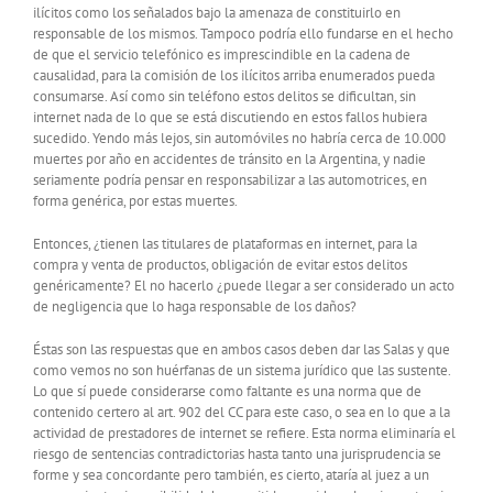
ilícitos como los señalados bajo la amenaza de constituirlo en
responsable de los mismos. Tampoco podría ello fundarse en el hecho
de que el servicio telefónico es imprescindible en la cadena de
causalidad, para la comisión de los ilícitos arriba enumerados pueda
consumarse. Así como sin teléfono estos delitos se dificultan, sin
internet nada de lo que se está discutiendo en estos fallos hubiera
sucedido. Yendo más lejos, sin automóviles no habría cerca de 10.000
muertes por año en accidentes de tránsito en la Argentina, y nadie
seriamente podría pensar en responsabilizar a las automotrices, en
forma genérica, por estas muertes.
Entonces, ¿tienen las titulares de plataformas en internet, para la
compra y venta de productos, obligación de evitar estos delitos
genéricamente? El no hacerlo ¿puede llegar a ser considerado un acto
de negligencia que lo haga responsable de los daños?
Éstas son las respuestas que en ambos casos deben dar las Salas y que
como vemos no son huérfanas de un sistema jurídico que las sustente.
Lo que sí puede considerarse como faltante es una norma que de
contenido certero al art. 902 del CC para este caso, o sea en lo que a la
actividad de prestadores de internet se refiere. Esta norma eliminaría el
riesgo de sentencias contradictorias hasta tanto una jurisprudencia se
forme y sea concordante pero también, es cierto, ataría al juez a un