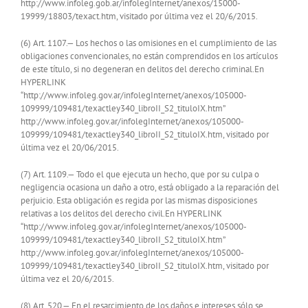
http://www.infoleg.gob.ar/infolegInternet/anexos/15000-
19999/18803/texact.htm, visitado por última vez el 20/6/2015.
(6) Art. 1107.— Los hechos o las omisiones en el cumplimiento de las
obligaciones convencionales, no están comprendidos en los artículos
de este título, si no degeneran en delitos del derecho criminal.En
HYPERLINK
“http://www.infoleg.gov.ar/infolegInternet/anexos/105000-
109999/109481/texactley340_libroII_S2_tituloIX.htm”
http://www.infoleg.gov.ar/infolegInternet/anexos/105000-
109999/109481/texactley340_libroII_S2_tituloIX.htm, visitado por
última vez el 20/06/2015.
(7) Art. 1109.— Todo el que ejecuta un hecho, que por su culpa o
negligencia ocasiona un daño a otro, está obligado a la reparación del
perjuicio. Esta obligación es regida por las mismas disposiciones
relativas a los delitos del derecho civil.En HYPERLINK
“http://www.infoleg.gov.ar/infolegInternet/anexos/105000-
109999/109481/texactley340_libroII_S2_tituloIX.htm”
http://www.infoleg.gov.ar/infolegInternet/anexos/105000-
109999/109481/texactley340_libroII_S2_tituloIX.htm, visitado por
última vez el 20/6/2015.
(8) Art. 520.— En el resarcimiento de los daños e intereses sólo se